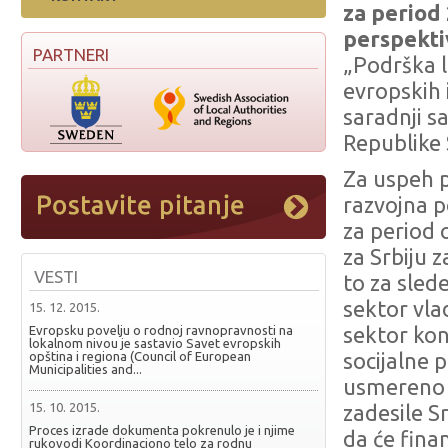
za period
perspekti
PARTNERI
„Podrška 
evropskih i
saradnji s
Republike 
Za uspeh p
razvojna 
za period 
za Srbiju 
VESTI
to za sled
sektor vla
15. 12. 2015.
Evropsku povelju o rodnoj ravnopravnosti na
sektor kon
lokalnom nivou je sastavio Savet evropskih
opština i regiona (Council of European
socijalne 
Municipalities and...
usmereno n
15. 10. 2015.
zadesile S
Proces izrade dokumenta pokrenulo je i njime
da će fina
rukovodi Koordinaciono telo za rodnu