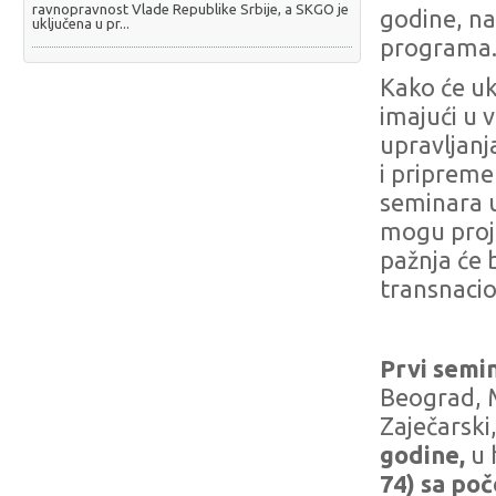
ravnopravnost Vlade Republike Srbije, a SKGO je
godine, na
uključena u pr...
programa
Kako će uk
imajući u 
upravljanj
i pripreme
seminara u
mogu proje
pažnja će 
transnacio
Prvi semi
Beograd, M
Zaječarski
godine,
u 
74) sa po