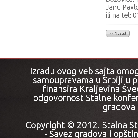
Janu Pavlo
ili na tel:
<< Nazad
Izradu ovog veb sajta omo
samoupravama u Srbiji u pr
finansira Kraljevina Šved
odgovornost Stalne konfer
gradova i
Copyright © 2012. Stalna St
- Savez gradova i opštin