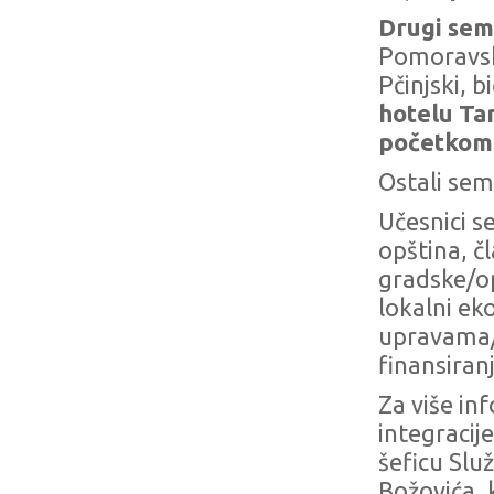
Drugi
sem
Pomoravski,
Pčinjski, 
hotelu Tam
početkom 
Ostali sem
Učesnici s
opština, č
gradske/op
lokalni ek
upravama/o
finansiran
Za više in
integracij
šeficu Služ
Božovića, 