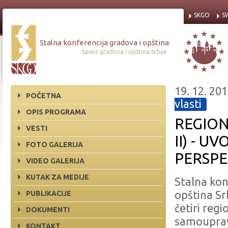
SKGO
S
Stalna konferencija gradova i opština
Savez gradova i opština Srbije
19. 12. 201
POČETNA
vlasti
OPIS PROGRAMA
REGION
VESTI
II) - 
FOTO GALERIJA
PERSPE
VIDEO GALERIJA
KUTAK ZA MEDIJE
Stalna kon
opština S
PUBLIKACIJE
četiri reg
DOKUMENTI
samoupra
KONTAKT