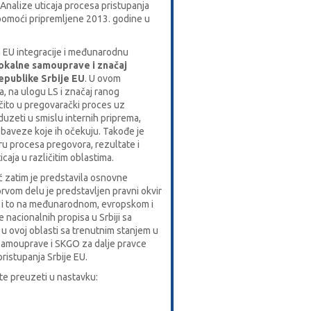
Analize uticaja procesa pristupanja
 pomoći
pripremljene 2013. godine u
 EU integracije i međunarodnu
okalne samouprave i značaj
epublike Srbije EU
. U ovom
, na ulogu LS i značaj ranog
čito u pregovarački proces uz
duzeti u smislu internih priprema,
obaveze koje ih očekuju. Takođe je
u procesa pregovora, rezultate i
icaja u različitim oblastima.
ć zatim je predstavila osnovne
prvom delu je predstavljen pravni okvir
t i to na međunarodnom, evropskom i
nacionalnih propisa u Srbiji sa
u ovoj oblasti sa trenutnim stanjem u
e samouprave i SKGO za dalje pravce
ristupanja Srbije EU.
e preuzeti u nastavku: