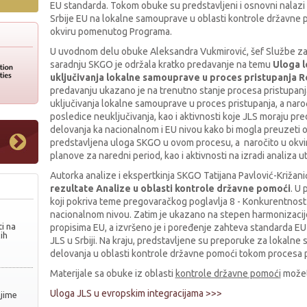
EU standarda. Tokom obuke su predstavljeni i osnovni nalazi
Srbije EU na lokalne samouprave u oblasti kontrole državne
okviru pomenutog Programa.
U uvodnom delu obuke Aleksandra Vukmirović, šef Službe za
saradnju SKGO je održala kratko predavanje na temu
Uloga l
uključivanja lokalne samouprave u proces pristupanja R
predavanju ukazano je na trenutno stanje procesa pristupanja
uključivanja lokalne samouprave u proces pristupanja, a naro
posledice neuključivanja, kao i aktivnosti koje JLS moraju pre
delovanja ka nacionalnom i EU nivou kako bi mogla preuzeti 
predstavljena uloga SKGO u ovom procesu, a naročito u okvir
planove za naredni period, kao i aktivnosti na izradi analiza ut
Autorka analize i ekspertkinja SKGO Tatijana Pavlović-Križani
rezultate Analize u oblasti kontrole državne pomoći
. U 
koji pokriva teme pregovaračkog poglavlja 8 - Konkurentnos
nacionalnom nivou. Zatim je ukazano na stepen harmonizacije 
i na
propisima EU, a izvršeno je i poređenje zahteva standarda EU 
ih
JLS u Srbiji. Na kraju, predstavljene su preporuke za lokaln
delovanja u oblasti kontrole državne pomoći tokom procesa p
Materijale sa obuke iz oblasti
kontrole državne pomoći
možet
Uloga JLS u evropskim integracijama >>>
njime