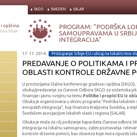
SKGO
SWEDEN
SALAR
i opština
PROGRAM: "PODRŠKA LO
tina Srbije
SAMOUPRAVAMA U SRBIJI
INTEGRACIJA"
17. 11. 2014.
Pristupanje Srbije EU i uticaj na lokalni nivo vl
PREDAVANJE O POLITIKAMA I PR
OBLASTI KONTROLE DRŽAVNE 
U prostorijama Stalne konferencije gradova i opština (SKGO),
obuka/predavanje za članove Odbora SKGO za sistemska pita
finansije i javnu svojinu na temu
Politike i propisi EU iz ob
Obuka je organizovana u okviru programa “Podrška lokalnim 
evropskih integracija”, koji finansira Kraljevina Švedska, a i
Švedskom asocijacijom lokalnih vlasti i regiona (SALAR).
Obuka je imala za cilj podizanje kapaciteta članova odbora 
integracija na lokalnu samoupravu, zatim poznavanja relevantn
kontrole državne pomoći, kao obaveza koje mora ispuniti lo