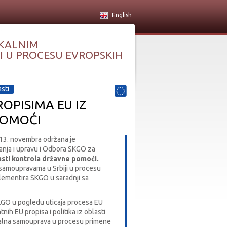
English
KALNIM
 U PROCESU EVROPSKIH
asti
OPISIMA EU IZ
POMOĆI
 13. novembra održana je
nja i upravu i Odbora SKGO za
lasti kontrola državne pomoći.
samoupravama u Srbiji u procesu
mplementira SKGO u saradnji sa
SKGO u pogledu uticaja procesa EU
ih EU propisa i politika iz oblasti
kalna samouprava u procesu primene