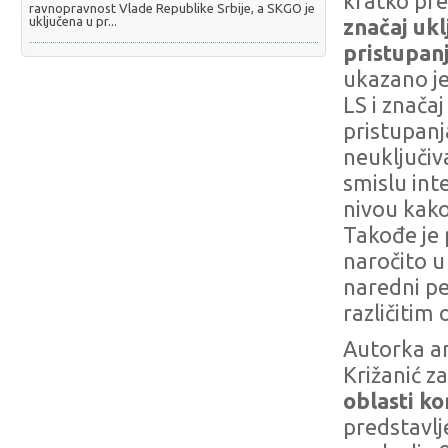
kratko pr
ravnopravnost Vlade Republike Srbije, a SKGO je
uključena u pr...
značaj uk
pristupan
ukazano je
LS i znača
pristupanj
neuključiv
smislu int
nivou kako
Takođe je
naročito u
naredni per
različitim
Autorka an
Križanić z
oblasti k
predstavlj