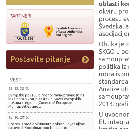
oblasti k
okviru pr
PARTNERI
procesu evr
Švedska, 
asocijacijo
Obuka je i
SKGO u pog
samouprav
politika i
mora ispu
VESTI
standarda.
Analize ut
15. 12. 2015.
Evropsku povelju o rodnoj ravnopravnosti na
samouprav
lokalnom nivou je sastavio Savet evropskih
opština i regiona (Council of European
2013. god
Municipalities and...
U uvodnom
15. 10. 2015.
EU integra
Proces izrade dokumenta pokrenulo je i njime
rukovodi Koordinaciono telo za rodnu