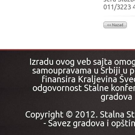
011/3223 4
<< Nazad
Izradu ovog veb sajta omo
samoupravama u Srbiji u pr
finansira Kraljevina Šved
odgovornost Stalne konfer
gradova i
Copyright © 2012. Stalna St
- Savez gradova i opštin