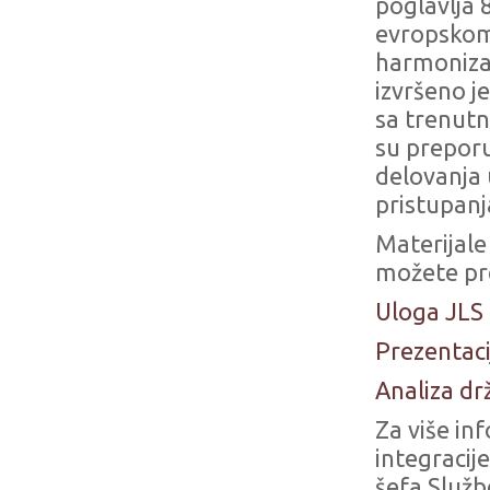
poglavlja
evropskom
harmonizac
izvršeno j
sa trenutn
su preporu
delovanja 
pristupanj
Materijale
možete pr
Uloga JLS
Prezentaci
Analiza d
Za više in
integracij
šefa Služb