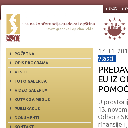
SKGO
S
Stalna konferencija gradova i opština
Savez gradova i opština Srbije
17. 11. 201
POČETNA
vlasti
OPIS PROGRAMA
PREDAV
VESTI
EU IZ 
FOTO GALERIJA
POMOĆ
VIDEO GALERIJA
KUTAK ZA MEDIJE
U prostori
13. novem
PUBLIKACIJE
Odbora SKG
DOKUMENTI
finansije 
KONTAKT