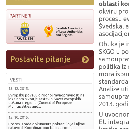
oblasti k
okviru pr
PARTNERI
procesu evr
Švedska, 
asocijacijo
Obuka je i
SKGO u pog
samouprav
politika i
mora ispu
VESTI
standarda.
Analize ut
15. 12. 2015.
Evropsku povelju o rodnoj ravnopravnosti na
samouprav
lokalnom nivou je sastavio Savet evropskih
opština i regiona (Council of European
2013. god
Municipalities and...
U uvodnom
15. 10. 2015.
EU integra
Proces izrade dokumenta pokrenulo je i njime
rukovodi Koordinaciono telo za rodnu