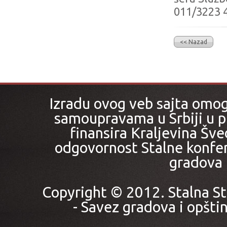
011/3223 4
<< Nazad
Izradu ovog veb sajta omo
samoupravama u Srbiji u pr
finansira Kraljevina Šved
odgovornost Stalne konfer
gradova i
Copyright © 2012. Stalna St
- Savez gradova i opštin