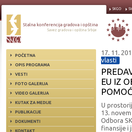
SKGO
S
Stalna konferencija gradova i opština
Savez gradova i opština Srbije
17. 11. 201
POČETNA
vlasti
OPIS PROGRAMA
PREDAV
VESTI
EU IZ 
FOTO GALERIJA
POMOĆ
VIDEO GALERIJA
KUTAK ZA MEDIJE
U prostori
13. novem
PUBLIKACIJE
Odbora SKG
DOKUMENTI
finansije 
KONTAKT