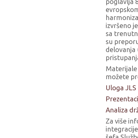
poglavlja
evropskom
harmonizac
izvršeno j
sa trenutn
su preporu
delovanja 
pristupanj
Materijale
možete pr
Uloga JLS
Prezentaci
Analiza d
Za više in
integracij
šefa Služb