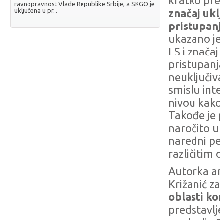
kratko pr
ravnopravnost Vlade Republike Srbije, a SKGO je
uključena u pr...
značaj uk
pristupan
ukazano je
LS i znača
pristupanj
neuključiv
smislu int
nivou kako
Takođe je
naročito u
naredni per
različitim
Autorka an
Križanić z
oblasti k
predstavlj