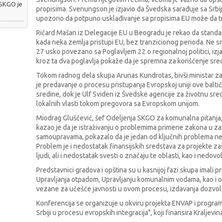
 SKGO je
propisima. Svenungson je izjavio da Švedska sarađuje sa Srbi
upozorio da potpuno usklađivanje sa propisima EU može da tra
Ričard Mašan iz Delegacije EU u Beogradu je rekao da standa
kada neka zemlja pristupi EU, bez tranzicionog perioda. Ne 
27 usko povezano sa Poglavljem 22 o regionalnoj politici, izj
kroz ta dva poglavlja pokaže da je spremna za korišćenje sre
Tokom radnog dela skupa Arunas Kundrotas, bivši ministar zaš
je predavanje o procesu pristupanja Evropskoj uniji ove baltič
sredine, dok je Ulf Sviden iz Švedske agencije za životnu sre
lokalnih vlasti tokom pregovora sa Evropskom unijom.
Miodrag Gluščević, šef Odeljenja SKGO za komunalna pitanja, 
kazao je da je istraživanju o problemima primene zakona u zaš
samoupravama, pokazalo da je jedan od ključnih problema n
Problem je i nedostatak finansijskih sredstava za projekte za
ljudi, ali i nedostatak svesti o značaju te oblasti, kao i nedovo
Predstavnici gradova i opština su u kasnijoj fazi skupa imali 
Upravljanja otpadom, Upravljanju komunalnim vodama, kao i 
vezane za učešće javnosti u ovom procesu, izdavanja dozvola,
Konferencija se organizuje u okviru projekta ENVAP i progr
Srbiji u procesu evropskih integracija", koji finansira Kraljevi