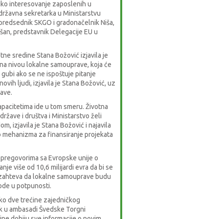
iko interesovanje zaposlenih u
 državna sekretarka u Ministarstvu
ć, predsednik SKGO i gradonačelnik Niša,
šan, predstavnik Delegacije EU u
tne sredine Stana Božović izjavila je
i na nivou lokalne samouprave, koja će
gubi ako se ne ispoštuje pitanje
ovih ljudi, izjavila je Stana Božović, uz
ave.
apacitetima ide u tom smeru. Životna
ržave i društva i Ministarstvo želi
m, izjavila je Stana Božović i najavila
o mehanizma za finansiranje projekata
u pregovorima sa Evropske unije o
nje više od 10,6 milijardi evra da bi se
EU zahteva da lokalne samouprave budu
ode u potpunosti.
oko dve trećine zajedničkog
ik u ambasadi Švedske Torgni
ne dobiju sve informacije o novim