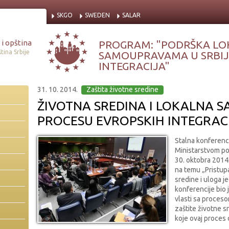
SKGO
SWEDEN
SALAR
i opština
PROGRAM: "PODRŠKA LO
tina Srbije
SAMOUPRAVAMA U SRBIJI
INTEGRACIJA"
31. 10. 2014.
Zaštita životne sredine
ŽIVOTNA SREDINA I LOKALNA 
PROCESU EVROPSKIH INTEGRAC
Stalna konferenci
Ministarstvom pol
30. oktobra 2014.
na temu „Pristupa
sredine i uloga je
konferencije bio 
vlasti sa proceso
zaštite životne 
koje ovaj proces 