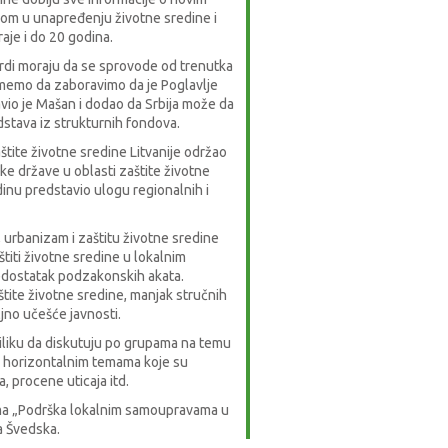
jom u unapređenju životne sredine i
je i do 20 godina.
rdi moraju da se sprovode od trenutka
smemo da zaboravimo da je Poglavlje
avio je Mašan i dodao da Srbija može da
dstava iz strukturnih fondova.
tite životne sredine Litvanije održao
ke države u oblasti zaštite životne
dinu predstavio ulogu regionalnih i
urbanizam i zaštitu životne sredine
titi životne sredine u lokalnim
edostatak podzakonskih akata.
štite životne sredine, manjak stručnih
ljno učešće javnosti.
priliku da diskutuju po grupama na temu
o horizontalnim temama koje su
 procene uticaja itd.
ama „Podrška lokalnim samoupravama u
na Švedska.