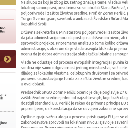
Na skupu za koji je zbog izuzetnog značaja teme, vladalo vel
lokalnoj samoupravi, prisutnima su se obratili Stana Božović,
poljoprivrede i zaštite životne sredine, Prof. dr Zoran Periši
Torgni Svenungson, savetnik u ambasadi Švedske i Ričard Ma
Republici Srbiji.
Državna sekretarka u Ministarstvu poljoprivrede i zaštite živo
da jaka administracija mora da postoji na državnom nivou, ali 
sprovoditi projekte. Pripremamo analizu o tome koliko država 
administracije, s obzirom da je vlada usvojila blokadu prijema n
ocenu da je dobra administracija slaba tačka lokalne samoupr
Vlada ne odustaje od procesa evropskih integracija i punim k
sredina nije samo odgovornost jednog ministarstva, već cele d
dijalog sa lokalnim vlastima, celokupnim društvom i sa privredo
ponovno uspostavljanje fonda za zaštitu životne sredine, ka
u ovoj oblasti.
Predsednik SKGO Zoran Perišić ocenio je da je poglavlje 27 
i na
zaštiti životne sredine jedno od najzahtevnijih, koje traži ulaga
ih
dostigli standardi EU. Perišić je rekao da primena principa 
pripremljene, uz konstataciju da se usvojeni zakoni ne sprov
Opštine igraju važnu ulogu u procesu pristupanja EU, jer se 
zakonodavstva sprovodi na lokalnom nivou, izjavio je savetn
njime
Svenungson. Prema njegovim rečima, veoma je važno da opšti