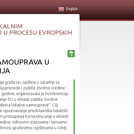
English
KALNIM
 U PROCESU EVROPSKIH
SAMOUPRAVA U
IJA
ja gradova i opština u saradnji sa
joprivrede i zaštite životne sredine
 godine, organizovala je konferenciju
nje EU u oblasti zaštite životne
dinica lokalne samouprave''. Cilj
je upoznavanje predstavnika lokalnih
m pristupanja Evropskoj uniji u oblasti
sredine, odnosno izazovima i šansama
donosi gradovima i opštinama u Srbiji.