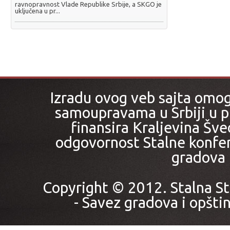
ravnopravnost Vlade Republike Srbije, a SKGO je
uključena u pr...
Izradu ovog veb sajta omo
samoupravama u Srbiji u pr
finansira Kraljevina Šved
odgovornost Stalne konfer
gradova i
Copyright © 2012. Stalna St
- Savez gradova i opštin