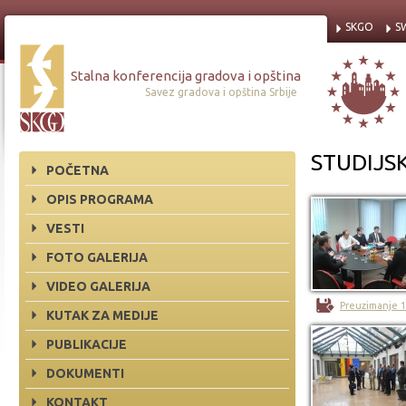
SKGO
S
Stalna konferencija gradova i opština
Savez gradova i opština Srbije
STUDIJS
POČETNA
OPIS PROGRAMA
VESTI
FOTO GALERIJA
VIDEO GALERIJA
Preuzimanje 
KUTAK ZA MEDIJE
PUBLIKACIJE
DOKUMENTI
KONTAKT